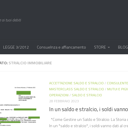
 ai tuoi debiti
LEGGE 3/2012
Consuelnza e affiancamento
STORE
BLOG
ATO:
STRALCIO IMMOBILIARE
ACCETTAZIONE SALDO E STRALCIO
/
CONSULENTE
MASTERCLASS SALDO E STRALCIO
/
MUTUI E PI
OPERAZIONI
/
SALDO E STRALCIO
28 FEBBRAIO 2023
In un saldo e stralcio, i soldi vanno
*Come Gestire un Saldo e Stralcio: La Storia d
In un *saldo e stralcio*, i soldi vanno dati al c