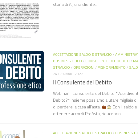
storia di A., una cliente...
ACCETTAZIONE SALDO E STRALCIO
/
AMMINISTRA
BUSINESS ETICO
/
CONSULENTE DEL DEBITO
/
MA
STRALCIO
/
OPERAZIONI
/
PIGNORAMENTO
/
SALD
24 GENNAIO 2022
Il Consulente del Debito
Webinar Il Consulente del Debito *Vuoi diven
Debito?* Insieme possiamo aiutare migliaia di 
di perdere la casa all’asta.
Con il saldo e
ottenere accordi PreAsta, riducendo...
ACCETTAZIONE SALDO E STRALCIO
/
BUSINESS ET