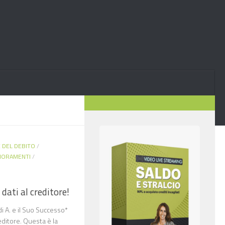
 DEL DEBITO
/
GNORAMENTI
/
 dati al creditore!
i A. e il Suo Successo*
reditore. Questa è la