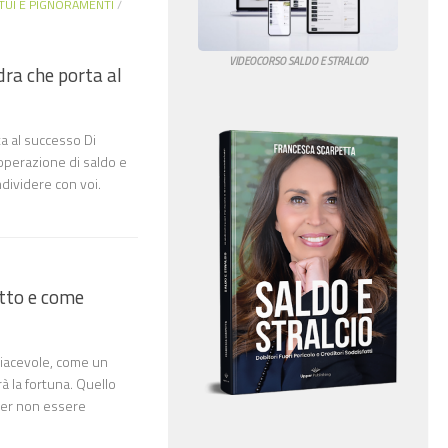
TUI E PIGNORAMENTI
/
VIDEOCORSO SALDO E STRALCIO
dra che porta al
ta al successo Di
 operazione di saldo e
dividere con voi.
etto e come
piacevole, come un
à la fortuna. Quello
 per non essere