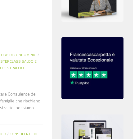
TORE DI CONDOMINIO
/
STERCLASS SALDO E
O E STRALCIO
tare Consulente del
famiglie che rischiano
 stralcio, possiamo
ICO
/
CONSULENTE DEL