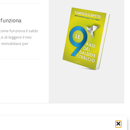
e funziona
ome funziona il saldo
g e di leggere il mio
o immobiliare per
LCIO
CONSULENZA