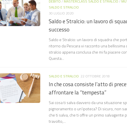
DEBITO
/
MASTERCLASS SALDO E STRALCIO
/
MU
SALDO E STRALCIO
30 LUGLIO 2020
Saldo e Stralcio: un lavoro di squa
successo
Saldo e Stralcio: un lavoro di squadra che por
ritorno da Pescara vi racconto una bellissima
stralcio appena conclusa che mi fa piacere con
Questa...
SALDO E STRALCIO
22 OTTOBRE 2018
In che cosa consiste l’atto di prec
affrontare la “tempesta”
Sai cosa ti salva davvero da una situazione s
pignoramento o un’ipoteca? Di sicuro, non sar
che ti salva, che ti offre un primo salvagente
travolto,...