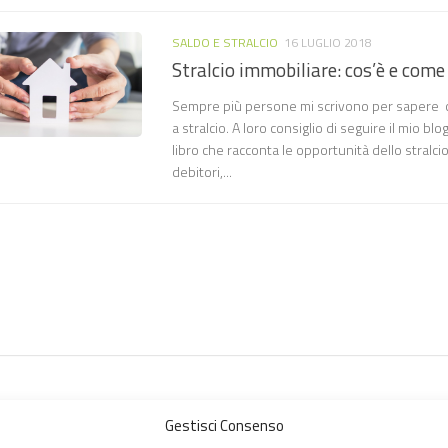
SALDO E STRALCIO
16 LUGLIO 2018
Stralcio immobiliare: cos’è e com
Sempre più persone mi scrivono per sapere c
a stralcio. A loro consiglio di seguire il mio blo
libro che racconta le opportunità dello stralci
debitori,...
Gestisci Consenso
Chi sono
DEBITI CON FINANZIARIE
LE 9 FASI DEL SALDO E STRA