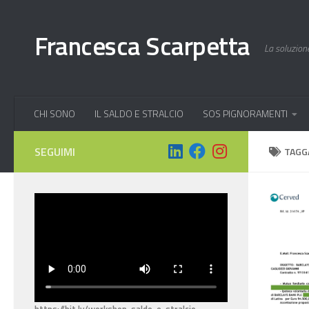
Salta al contenuto
Francesca Scarpetta
La soluzione
CHI SONO
IL SALDO E STRALCIO
SOS PIGNORAMENTI
SEGUIMI
TAGG
https://bit.ly/workshop-saldo-e-stralcio