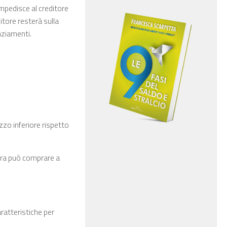
impedisce al creditore
bitore resterà sulla
anziamenti.
zzo inferiore rispetto
pera può comprare a
ratteristiche per