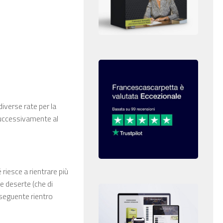
diverse rate per la
 successivamente al
 riesce a rientrare più
 deserte (che di
nseguente rientro