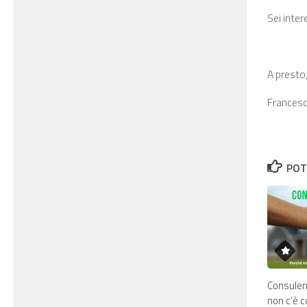
Sei inte
A presto
Francesc
POT
Consulen
non c’è 