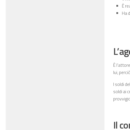
È re
Ha d
L’ag
È l’attor
lui, perc
I soldi d
soldi ai 
provvigio
Il c