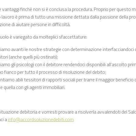
 vantaggi finché non si è conclusa la procedura. Proprio per questo 
o lavoro è prima di tutto una missione dettata dalla passione della pro
ione di aiutare persone in difficoltà.
uolo è variegato da molteplici sfaccettature:
iamo avanti le nostre strategie con determinazione interfacciandoci con
itori (anche quelli più ostinati);
iamo gli psicologi con il debitore rendendoci disponibili all’ascolto pri
uo fianco per tutto il processo di risoluzione del debito;
ntiamo abili tessitori di rapporti sociali per trarre il maggior beneficio
 quella con gli agenti immobiliari.
ituazione debitoria e vorresti provare a risolverla avvalendoti del Sal
ci a
info@accordsoluzionedebiti.com