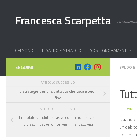
Salta al contenuto
Francesca Scarpetta
La soluzione
CHI SONO
IL SALDO E STRALCIO
SOS PIGNORAMENTI
SEGUIMI
SALDO E
ARTICOLO SUCCESSIVO
Tutt
3 strategie per una trattativa che vada a buon
fine
DI
FRANCE
ARTICOLO PRECEDENTE
Immobile venduto all’asta: con minori, anziani
Quando ti
o disabili davvero non vieni mandato via?
un debito
potenzia