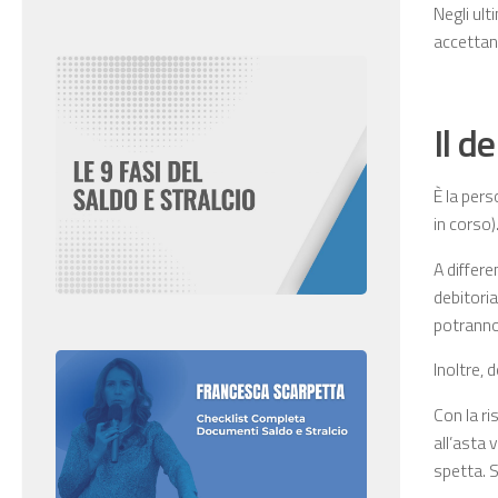
Negli ult
accettano
Il d
È la per
in corso)
A differe
debitoria
potranno
Inoltre, 
Con la ri
all’asta 
spetta. S