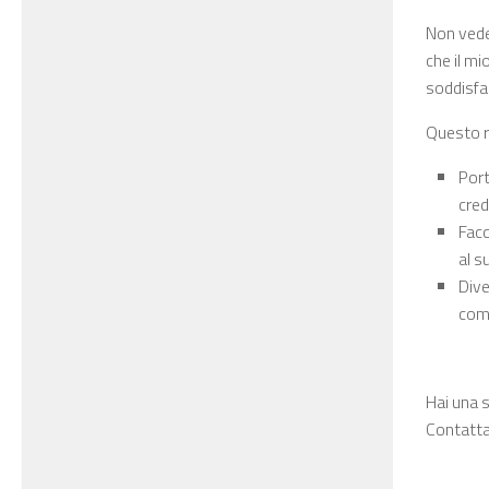
Non vede
che il mi
soddisfaz
Questo r
Port
cred
Facc
al s
Dive
come
Hai una s
Contatta