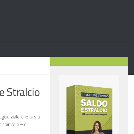
 e Stralcio
giudiziale, che tu sia
i coinvolti – o