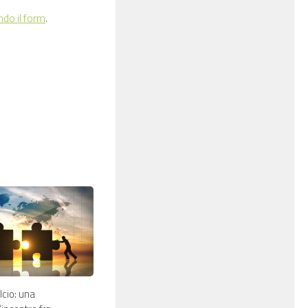
ndo il form
.
lcio: una