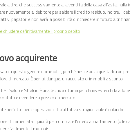
le a dire, che successivamente alla vendita della casa all’asta, nulla 
care nuovamente al debitore per saldare il credito residuo. Inoltre, il de
 cattivi pagatori e non avrà la possibilità di richiedere in futuro altri fin
 chiudere definitivamente il proprio debito
uovo acquirente
sato a questo genere di immobili, perché riesce ad acquistarli a un pre
alore di mercato. È per lui, dunque, un acquisto di immobili a sconto.
hé il Saldo e Stralcio è una tecnica ottima per chi investe: chi la ado
contato e rivendere a prezzo di mercato.
nte perfetto per le operazioni di trattativa stragiudiziale è colui che:
one di immediata liquidità per comprare l’intero appartamento (o le ca
nere facilmente il mutuo);