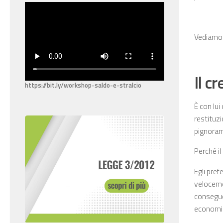
Vediamol
Il c
https://bit.ly/workshop-saldo-e-stralcio
È con lui
restituzi
pignoram
Perché i
Egli pref
veloceme
conseguen
economi