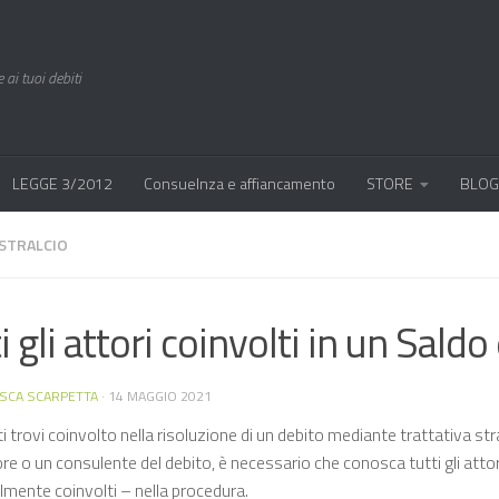
 ai tuoi debiti
LEGGE 3/2012
Consuelnza e affiancamento
STORE
BLOG
 STRALCIO
i gli attori coinvolti in un Saldo
SCA SCARPETTA
·
14 MAGGIO 2021
 trovi coinvolto nella risoluzione di un debito mediante trattativa stra
re o un consulente del debito, è necessario che conosca tutti gli attor
lmente coinvolti – nella procedura.