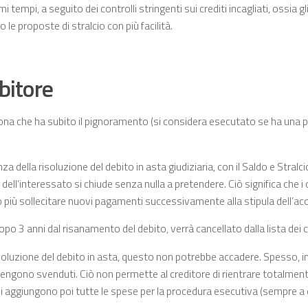
imi tempi, a seguito dei controlli stringenti sui crediti incagliati, ossia g
 le proposte di stralcio con più facilità.
ebitore
sona che ha subito il pignoramento (si considera esecutato se ha una
.
nza della risoluzione del debito in asta giudiziaria, con il Saldo e Stralc
 dell’interessato si chiude senza nulla a pretendere. Ciò significa che i 
 più sollecitare nuovi pagamenti successivamente alla stipula dell’ac
dopo 3 anni dal risanamento del debito, verrà cancellato dalla lista dei c
soluzione del debito in asta, questo non potrebbe accadere. Spesso, inf
vengono svenduti. Ciò non permette al creditore di rientrare totalmente 
i aggiungono poi tutte le spese per la procedura esecutiva (sempre a c