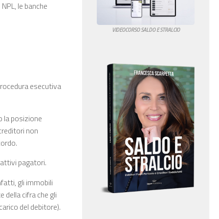
li NPL, le banche
VIDEOCORSO SALDO E STRALCIO
 procedura esecutiva
io la posizione
creditori non
cordo.
attivi pagatori.
atti, gli immobili
della cifra che gli
arico del debitore).