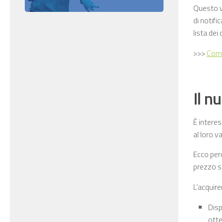
Questo va
di notifi
lista dei
>>>
Come
Il n
È interes
al loro v
Ecco perc
prezzo s
L’acquire
Disp
otte