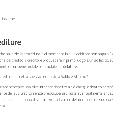
i insieme:
reditore
 che ha inizio la procedura. Nel momento in cui il debitore non paga più 
one del credito, il creditore provvederà in primo luogo a un sollecito,
ento di un bene mobile o immobile del debitore.
l creditore accetta spesso proposte a Saldo e Stralcio?
erisce percepire una cifra inferiore rispetto a ciò che gli è dovuto perché
nte del suo credito senza preoccuparsi di aste eventualmente andate
za abbasseranno di volta in volta il valore dell’immobile e il suo co
co).