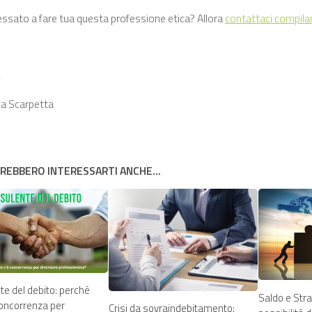
ressato a fare tua questa professione etica? Allora
contattaci compila
,
a Scarpetta
REBBERO INTERESSARTI ANCHE...
te del debito: perché
Saldo e Stra
concorrenza per
Crisi da sovraindebitamento: